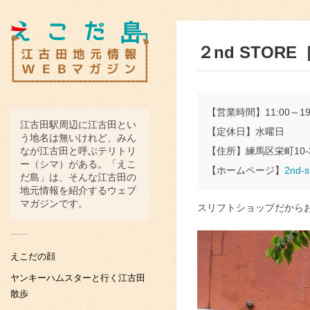
２nd STO
【営業時間】11:00～19
江古田駅周辺に江古田とい
【定休日】水曜日
う地名は無いけれど、みん
なが江古田と呼ぶテリトリ
【住所】練馬区栄町10-
ー（シマ）がある。「えこ
【ホームページ】
2nd-s
だ島」は、そんな江古田の
地元情報を紹介するウェブ
マガジンです。
スリフトショップだから
えこだの顔
ヤンキーハムスターと行く江古田
散歩