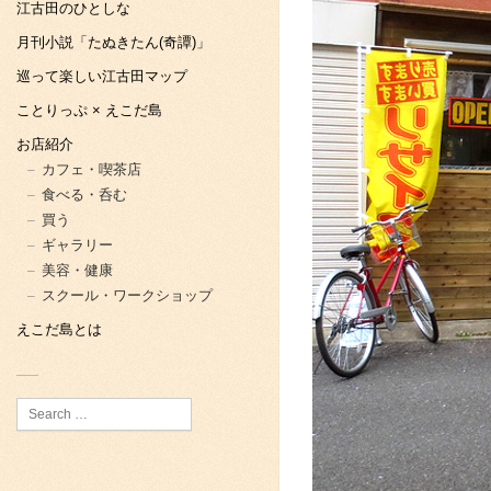
江古田のひとしな
月刊小説「たぬきたん(奇譚)」
巡って楽しい江古田マップ
ことりっぷ × えこだ島
お店紹介
カフェ・喫茶店
食べる・呑む
買う
ギャラリー
美容・健康
スクール・ワークショップ
えこだ島とは